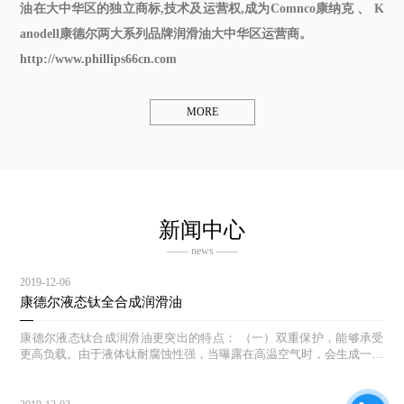
油在大中华区的独立商标,技术及运营权,成为Comnco康纳克 、 K
anodell康德尔两大系列品牌润滑油大中华区运营商。
http://www.phillips66cn.com
MORE
新闻中心
—— news ——
2019-12-06
康德尔液态钛全合成润滑油
康德尔液态钛合成润滑油更突出的特点： （一）双重保护，能够承受
更高负载。由于液体钛耐腐蚀性强，当曝露在高温空气时，会生成一层
钝氧化物保护膜，因此当发动机在高压,高速的运行状态时,康德尔液体
钛机油能够自动追踪压力点,生成保护膜,降低发动机的磨损，更好的保
护发动机。 （二）自我修复作用 。钛作为液体金属进入发动机后，不