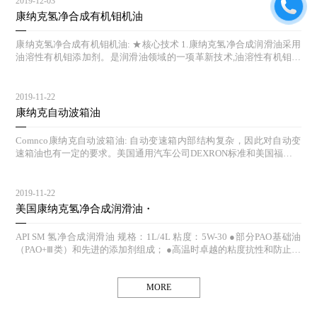
2019-12-03
仅能提高发动机的抗氧化作用，而且有自我修复功能。液体钛机油在引
康纳克氢净合成有机钼机油
擎摩擦最频繁的地方形成一层保护膜，这就像给引擎磨损点加了一个抵
抗磨损的盾牌，由于它是在分子层面进行引擎保护，因而能够让引擎运
康纳克氢净合成有机钼机油: ★核心技术 1.康纳克氢净合成润滑油采用
行更加长久。 测试证明康德尔液体钛机油能有效帮助减少引擎磨损： S
油溶性有机钼添加剂。是润滑油领域的一项革新技术,油溶性有机钼是
EQUENCE IIIG发动机按照要求模仿在炎热天气下运行的拖车：与ILSA
指:一种可溶于润滑油和润滑脂中的有机钼化合物。 2. 康纳克氢净钼科
C GF-4抗磨损保护标准相比，添加液态钛添加剂后，磨损度减少了7
技机油是油溶性有机钼抗磨损技术为特色，性能超过传统机油。该技术
5%；与市面上普通版5W-20机油测试对比则要少56%； SEQUENCE IV
使康纳克产品达到严格的欧洲、美国汽车制造商的执行标准，在正常以
2019-11-22
A发动机模仿在低温下运行的拖车：与ILSAC GF-4抗磨损保护标准相
及恶劣的条件下都能有效防止对发动机的磨损，并保持发动机清洁，降
康纳克自动波箱油
比，添加液体钛添加剂后，可以减少引擎磨损达85%；与市面上普通版
低机油消耗及燃油消耗。 ★核心科技原理 1.在静止、缓和工况下，有
的5W-20机油测试对比则要少62%。 （三）改善汽车
机钼可在机械摩擦表面形成一层具有减摩、抗磨、极压作用的物理吸附
Comnco康纳克自动波箱油: 自动变速箱内部结构复杂，因此对自动变
膜，具有长期持续的抗氧化功能，从而有效的对发动机进行长效保护；
速箱油也有一定的要求。美国通用汽车公司DEXRON标准和美国福特M
2.在高速、高温、高压苛刻的工况下，有机钼分解为纳米级的二硫化钼
ERCON，这两种最有代表性的规格中，给出过具体的性能指标： ●适
化学反应膜，以层状微晶结构叠置于机械部件上，将金属摩擦表面的运
当的粘度自动变速箱油的使用温度为-40-170℃，范围很宽，又因自动
动方式由滑动摩擦转变为滚动摩擦，大大降低摩擦系数，从而有效的降
变速箱对其工作油的粘度极其敏感，所以粘度是自动变速箱的特性之
2019-11-22
低发动机在高速运动中摩擦损伤。 http://www.phillips66cn.com
一。不同的种类自动变速箱所需的自动变速箱粘度也是不同的。因此，
美国康纳克氢净合成润滑油・
不能随意更换汽车使用的自动变速箱标准油，避免由于自动变速箱油粘
度与自动变速箱粘度要求不适应，导致出现不良反应。当使用自动变速
API SM 氢净合成润滑油 规格：1L/4L 粘度：5W-30 ●部分PAO基础油
箱油的粘度偏大时，不仅影响变矩器的效率，而且可能造成低温启动困
（PAO+Ⅲ类）和先进的添加剂组成； ●高温时卓越的粘度抗性和防止热
难；当使用的自动变速箱油粘度偏小时，会导致液压系统的泄露增加。
破坏； ●杰出的低温流动性能，冷启动表现完美； ●保护发动机，防止
特别是变速器在高速工作时，铝制阀体膨胀量大，此时粘度小则可能引
油泥形成； ●优异的抗磨损、抗氧化性能； ●低挥发性，减少机油损
起换挡不正常。 ●良好的热氧化安定性自动变速箱油的热氧化安定性是
耗； ●发动机清洁功能优异，减少颗粒物排放； ●低粘度燃油经济型，
MORE
使用中的一个极为重要的问题。和机油一样，油品的氧化安定性直接决
通过IL SAC GF-4认证； ●为涡轮增压和排放系统而设计。
定着自动变速箱油的使用寿命和自动变速器的使用寿命。因为ATF的使