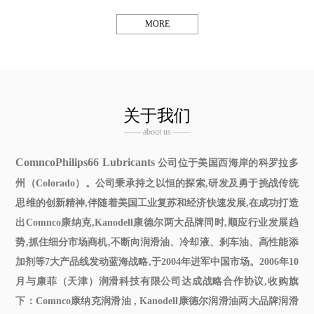
MORE
关于我们
—— about us ——
ComncoPhilips66 Lubricants
公司位于美国西海岸的科罗拉多
州（Colorado）。公司秉承持之以恒的探索,研发及勇于挑战传统
思维的创新精神,伴随着美国工业复苏和经济快速发展,在成功打造
出Comnco康纳克,Kanodell康德尔两大品牌同时,顺应行业发展趋
势,抓住细分市场商机,不断向润滑油、冷却液、刹车油、高性能添
加剂等7大产品线发动蓝海战略,于2004年进军中国市场。2006年10
月与康菲（天津）润滑科技有限公司达成战略合作协议,收购旗
下：Comnco
康纳克润滑油
, Kanodell
康德尔润滑油
两大品牌润滑