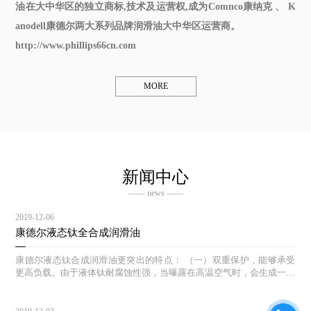
油在大中华区的独立商标,技术及运营权,成为Comnco康纳克 、 K
anodell康德尔两大系列品牌润滑油大中华区运营商。
http://www.phillips66cn.com
MORE
新闻中心
—— news ——
2019-12-06
康德尔液态钛全合成润滑油
康德尔液态钛合成润滑油更突出的特点： （一）双重保护，能够承受
更高负载。由于液体钛耐腐蚀性强，当曝露在高温空气时，会生成一层
钝氧化物保护膜，因此当发动机在高压,高速的运行状态时,康德尔液体
钛机油能够自动追踪压力点,生成保护膜,降低发动机的磨损，更好的保
护发动机。 （二）自我修复作用 。钛作为液体金属进入发动机后，不