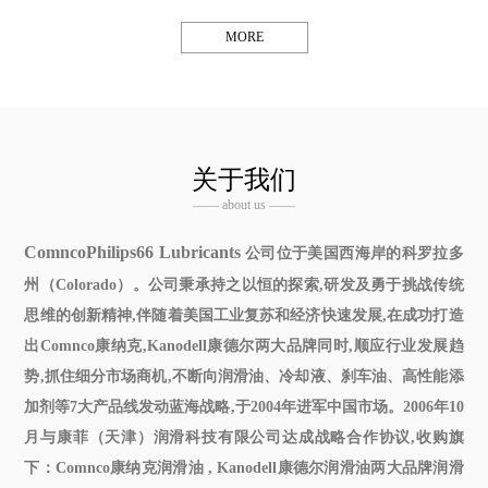
MORE
关于我们
—— about us ——
ComncoPhilips66 Lubricants
公司位于美国西海岸的科罗拉多
州（Colorado）。公司秉承持之以恒的探索,研发及勇于挑战传统
思维的创新精神,伴随着美国工业复苏和经济快速发展,在成功打造
出Comnco康纳克,Kanodell康德尔两大品牌同时,顺应行业发展趋
势,抓住细分市场商机,不断向润滑油、冷却液、刹车油、高性能添
加剂等7大产品线发动蓝海战略,于2004年进军中国市场。2006年10
月与康菲（天津）润滑科技有限公司达成战略合作协议,收购旗
下：Comnco
康纳克润滑油
, Kanodell
康德尔润滑油
两大品牌润滑