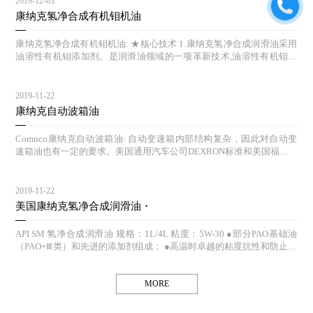
2019-12-03
仅能提高发动机的抗氧化作用，而且有自我修复功能。液体钛机油在引
康纳克氢净合成有机钼机油
擎摩擦最频繁的地方形成一层保护膜，这就像给引擎磨损点加了一个抵
抗磨损的盾牌，由于它是在分子层面进行引擎保护，因而能够让引擎运
康纳克氢净合成有机钼机油: ★核心技术 1.康纳克氢净合成润滑油采用
行更加长久。 测试证明康德尔液体钛机油能有效帮助减少引擎磨损： S
油溶性有机钼添加剂。是润滑油领域的一项革新技术,油溶性有机钼是
EQUENCE IIIG发动机按照要求模仿在炎热天气下运行的拖车：与ILSA
指:一种可溶于润滑油和润滑脂中的有机钼化合物。 2. 康纳克氢净钼科
C GF-4抗磨损保护标准相比，添加液态钛添加剂后，磨损度减少了7
技机油是油溶性有机钼抗磨损技术为特色，性能超过传统机油。该技术
5%；与市面上普通版5W-20机油测试对比则要少56%； SEQUENCE IV
使康纳克产品达到严格的欧洲、美国汽车制造商的执行标准，在正常以
2019-11-22
A发动机模仿在低温下运行的拖车：与ILSAC GF-4抗磨损保护标准相
及恶劣的条件下都能有效防止对发动机的磨损，并保持发动机清洁，降
康纳克自动波箱油
比，添加液体钛添加剂后，可以减少引擎磨损达85%；与市面上普通版
低机油消耗及燃油消耗。 ★核心科技原理 1.在静止、缓和工况下，有
的5W-20机油测试对比则要少62%。 （三）改善汽车
机钼可在机械摩擦表面形成一层具有减摩、抗磨、极压作用的物理吸附
Comnco康纳克自动波箱油: 自动变速箱内部结构复杂，因此对自动变
膜，具有长期持续的抗氧化功能，从而有效的对发动机进行长效保护；
速箱油也有一定的要求。美国通用汽车公司DEXRON标准和美国福特M
2.在高速、高温、高压苛刻的工况下，有机钼分解为纳米级的二硫化钼
ERCON，这两种最有代表性的规格中，给出过具体的性能指标： ●适
化学反应膜，以层状微晶结构叠置于机械部件上，将金属摩擦表面的运
当的粘度自动变速箱油的使用温度为-40-170℃，范围很宽，又因自动
动方式由滑动摩擦转变为滚动摩擦，大大降低摩擦系数，从而有效的降
变速箱对其工作油的粘度极其敏感，所以粘度是自动变速箱的特性之
2019-11-22
低发动机在高速运动中摩擦损伤。 http://www.phillips66cn.com
一。不同的种类自动变速箱所需的自动变速箱粘度也是不同的。因此，
美国康纳克氢净合成润滑油・
不能随意更换汽车使用的自动变速箱标准油，避免由于自动变速箱油粘
度与自动变速箱粘度要求不适应，导致出现不良反应。当使用自动变速
API SM 氢净合成润滑油 规格：1L/4L 粘度：5W-30 ●部分PAO基础油
箱油的粘度偏大时，不仅影响变矩器的效率，而且可能造成低温启动困
（PAO+Ⅲ类）和先进的添加剂组成； ●高温时卓越的粘度抗性和防止热
难；当使用的自动变速箱油粘度偏小时，会导致液压系统的泄露增加。
破坏； ●杰出的低温流动性能，冷启动表现完美； ●保护发动机，防止
特别是变速器在高速工作时，铝制阀体膨胀量大，此时粘度小则可能引
油泥形成； ●优异的抗磨损、抗氧化性能； ●低挥发性，减少机油损
起换挡不正常。 ●良好的热氧化安定性自动变速箱油的热氧化安定性是
耗； ●发动机清洁功能优异，减少颗粒物排放； ●低粘度燃油经济型，
MORE
使用中的一个极为重要的问题。和机油一样，油品的氧化安定性直接决
通过IL SAC GF-4认证； ●为涡轮增压和排放系统而设计。
定着自动变速箱油的使用寿命和自动变速器的使用寿命。因为ATF的使