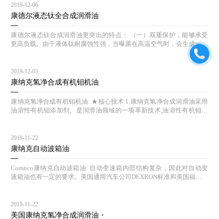
2019-12-06
康德尔液态钛全合成润滑油
康德尔液态钛合成润滑油更突出的特点： （一）双重保护，能够承受
更高负载。由于液体钛耐腐蚀性强，当曝露在高温空气时，会生成一层
钝氧化物保护膜，因此当发动机在高压,高速的运行状态时,康德尔液体
钛机油能够自动追踪压力点,生成保护膜,降低发动机的磨损，更好的保
护发动机。 （二）自我修复作用 。钛作为液体金属进入发动机后，不
2019-12-03
仅能提高发动机的抗氧化作用，而且有自我修复功能。液体钛机油在引
康纳克氢净合成有机钼机油
擎摩擦最频繁的地方形成一层保护膜，这就像给引擎磨损点加了一个抵
抗磨损的盾牌，由于它是在分子层面进行引擎保护，因而能够让引擎运
康纳克氢净合成有机钼机油: ★核心技术 1.康纳克氢净合成润滑油采用
行更加长久。 测试证明康德尔液体钛机油能有效帮助减少引擎磨损： S
油溶性有机钼添加剂。是润滑油领域的一项革新技术,油溶性有机钼是
EQUENCE IIIG发动机按照要求模仿在炎热天气下运行的拖车：与ILSA
指:一种可溶于润滑油和润滑脂中的有机钼化合物。 2. 康纳克氢净钼科
C GF-4抗磨损保护标准相比，添加液态钛添加剂后，磨损度减少了7
技机油是油溶性有机钼抗磨损技术为特色，性能超过传统机油。该技术
5%；与市面上普通版5W-20机油测试对比则要少56%； SEQUENCE IV
使康纳克产品达到严格的欧洲、美国汽车制造商的执行标准，在正常以
2019-11-22
A发动机模仿在低温下运行的拖车：与ILSAC GF-4抗磨损保护标准相
及恶劣的条件下都能有效防止对发动机的磨损，并保持发动机清洁，降
康纳克自动波箱油
比，添加液体钛添加剂后，可以减少引擎磨损达85%；与市面上普通版
低机油消耗及燃油消耗。 ★核心科技原理 1.在静止、缓和工况下，有
的5W-20机油测试对比则要少62%。 （三）改善汽车
机钼可在机械摩擦表面形成一层具有减摩、抗磨、极压作用的物理吸附
Comnco康纳克自动波箱油: 自动变速箱内部结构复杂，因此对自动变
膜，具有长期持续的抗氧化功能，从而有效的对发动机进行长效保护；
速箱油也有一定的要求。美国通用汽车公司DEXRON标准和美国福特M
2.在高速、高温、高压苛刻的工况下，有机钼分解为纳米级的二硫化钼
ERCON，这两种最有代表性的规格中，给出过具体的性能指标： ●适
化学反应膜，以层状微晶结构叠置于机械部件上，将金属摩擦表面的运
当的粘度自动变速箱油的使用温度为-40-170℃，范围很宽，又因自动
动方式由滑动摩擦转变为滚动摩擦，大大降低摩擦系数，从而有效的降
变速箱对其工作油的粘度极其敏感，所以粘度是自动变速箱的特性之
2019-11-22
低发动机在高速运动中摩擦损伤。 http://www.phillips66cn.com
一。不同的种类自动变速箱所需的自动变速箱粘度也是不同的。因此，
美国康纳克氢净合成润滑油・