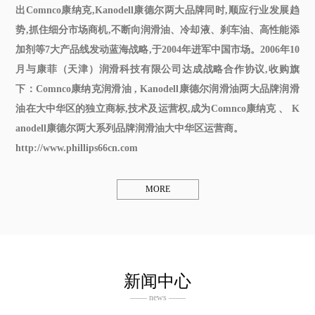
出Comnco康纳克,Kanodell康德尔两大品牌同时,顺应行业发展趋
势,抓住细分市场商机,不断向润滑油、冷却液、刹车油、高性能添
加剂等7大产品线发动蓝海战略,于2004年进军中国市场。2006年10
月与康菲（天津）润滑科技有限公司达成战略合作协议,收购旗
下：Comnco
康纳克润滑油
, Kanodell
康德尔润滑油
两大品牌润滑
油在大中华区的独立商标,技术及运营权,成为Comnco康纳克 、 K
anodell康德尔两大系列品牌润滑油大中华区运营商。
http://www.phillips66cn.com
MORE
新闻中心
—— news ——