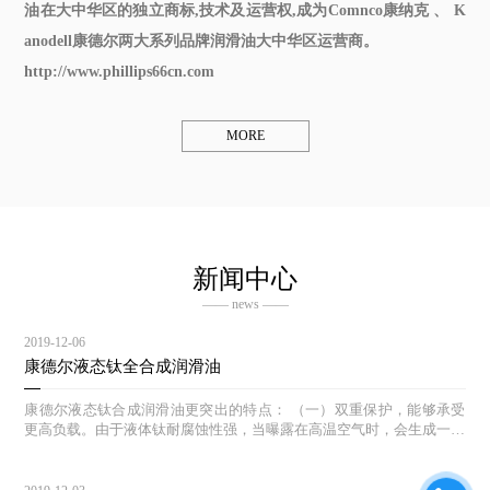
油在大中华区的独立商标,技术及运营权,成为Comnco康纳克 、 K
anodell康德尔两大系列品牌润滑油大中华区运营商。
http://www.phillips66cn.com
MORE
新闻中心
—— news ——
2019-12-06
康德尔液态钛全合成润滑油
康德尔液态钛合成润滑油更突出的特点： （一）双重保护，能够承受
更高负载。由于液体钛耐腐蚀性强，当曝露在高温空气时，会生成一层
钝氧化物保护膜，因此当发动机在高压,高速的运行状态时,康德尔液体
钛机油能够自动追踪压力点,生成保护膜,降低发动机的磨损，更好的保
护发动机。 （二）自我修复作用 。钛作为液体金属进入发动机后，不