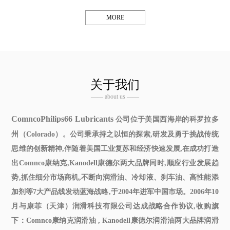
MORE
关于我们
—— about us ——
ComncoPhilips66 Lubricants
公司位于美国西海岸的科罗拉多
州（Colorado）。公司秉承持之以恒的探索,研发及勇于挑战传统
思维的创新精神,伴随着美国工业复苏和经济快速发展,在成功打造
出Comnco康纳克,Kanodell康德尔两大品牌同时,顺应行业发展趋
势,抓住细分市场商机,不断向润滑油、冷却液、刹车油、高性能添
加剂等7大产品线发动蓝海战略,于2004年进军中国市场。2006年10
月与康菲（天津）润滑科技有限公司达成战略合作协议,收购旗
下：Comnco
康纳克润滑油
, Kanodell
康德尔润滑油
两大品牌润滑