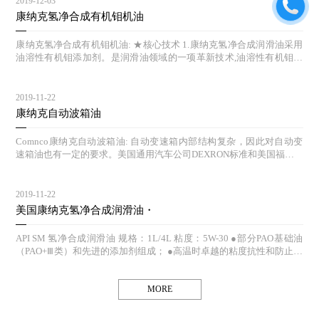
2019-12-03
仅能提高发动机的抗氧化作用，而且有自我修复功能。液体钛机油在引
康纳克氢净合成有机钼机油
擎摩擦最频繁的地方形成一层保护膜，这就像给引擎磨损点加了一个抵
抗磨损的盾牌，由于它是在分子层面进行引擎保护，因而能够让引擎运
康纳克氢净合成有机钼机油: ★核心技术 1.康纳克氢净合成润滑油采用
行更加长久。 测试证明康德尔液体钛机油能有效帮助减少引擎磨损： S
油溶性有机钼添加剂。是润滑油领域的一项革新技术,油溶性有机钼是
EQUENCE IIIG发动机按照要求模仿在炎热天气下运行的拖车：与ILSA
指:一种可溶于润滑油和润滑脂中的有机钼化合物。 2. 康纳克氢净钼科
C GF-4抗磨损保护标准相比，添加液态钛添加剂后，磨损度减少了7
技机油是油溶性有机钼抗磨损技术为特色，性能超过传统机油。该技术
5%；与市面上普通版5W-20机油测试对比则要少56%； SEQUENCE IV
使康纳克产品达到严格的欧洲、美国汽车制造商的执行标准，在正常以
2019-11-22
A发动机模仿在低温下运行的拖车：与ILSAC GF-4抗磨损保护标准相
及恶劣的条件下都能有效防止对发动机的磨损，并保持发动机清洁，降
康纳克自动波箱油
比，添加液体钛添加剂后，可以减少引擎磨损达85%；与市面上普通版
低机油消耗及燃油消耗。 ★核心科技原理 1.在静止、缓和工况下，有
的5W-20机油测试对比则要少62%。 （三）改善汽车
机钼可在机械摩擦表面形成一层具有减摩、抗磨、极压作用的物理吸附
Comnco康纳克自动波箱油: 自动变速箱内部结构复杂，因此对自动变
膜，具有长期持续的抗氧化功能，从而有效的对发动机进行长效保护；
速箱油也有一定的要求。美国通用汽车公司DEXRON标准和美国福特M
2.在高速、高温、高压苛刻的工况下，有机钼分解为纳米级的二硫化钼
ERCON，这两种最有代表性的规格中，给出过具体的性能指标： ●适
化学反应膜，以层状微晶结构叠置于机械部件上，将金属摩擦表面的运
当的粘度自动变速箱油的使用温度为-40-170℃，范围很宽，又因自动
动方式由滑动摩擦转变为滚动摩擦，大大降低摩擦系数，从而有效的降
变速箱对其工作油的粘度极其敏感，所以粘度是自动变速箱的特性之
2019-11-22
低发动机在高速运动中摩擦损伤。 http://www.phillips66cn.com
一。不同的种类自动变速箱所需的自动变速箱粘度也是不同的。因此，
美国康纳克氢净合成润滑油・
不能随意更换汽车使用的自动变速箱标准油，避免由于自动变速箱油粘
度与自动变速箱粘度要求不适应，导致出现不良反应。当使用自动变速
API SM 氢净合成润滑油 规格：1L/4L 粘度：5W-30 ●部分PAO基础油
箱油的粘度偏大时，不仅影响变矩器的效率，而且可能造成低温启动困
（PAO+Ⅲ类）和先进的添加剂组成； ●高温时卓越的粘度抗性和防止热
难；当使用的自动变速箱油粘度偏小时，会导致液压系统的泄露增加。
破坏； ●杰出的低温流动性能，冷启动表现完美； ●保护发动机，防止
特别是变速器在高速工作时，铝制阀体膨胀量大，此时粘度小则可能引
油泥形成； ●优异的抗磨损、抗氧化性能； ●低挥发性，减少机油损
起换挡不正常。 ●良好的热氧化安定性自动变速箱油的热氧化安定性是
耗； ●发动机清洁功能优异，减少颗粒物排放； ●低粘度燃油经济型，
MORE
使用中的一个极为重要的问题。和机油一样，油品的氧化安定性直接决
通过IL SAC GF-4认证； ●为涡轮增压和排放系统而设计。
定着自动变速箱油的使用寿命和自动变速器的使用寿命。因为ATF的使