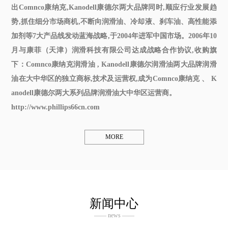
出Comnco康纳克,Kanodell康德尔两大品牌同时,顺应行业发展趋
势,抓住细分市场商机,不断向润滑油、冷却液、刹车油、高性能添
加剂等7大产品线发动蓝海战略,于2004年进军中国市场。2006年10
月与康菲（天津）润滑科技有限公司达成战略合作协议,收购旗
下：Comnco
康纳克润滑油
, Kanodell
康德尔润滑油
两大品牌润滑
油在大中华区的独立商标,技术及运营权,成为Comnco康纳克 、 K
anodell康德尔两大系列品牌润滑油大中华区运营商。
http://www.phillips66cn.com
MORE
新闻中心
—— news ——