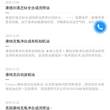
2019-12-06
康德尔液态钛全合成润滑油
康德尔液态钛合成润滑油更突出的特点： （一）双重保护，能够承受
更高负载。由于液体钛耐腐蚀性强，当曝露在高温空气时，会生成一层
钝氧化物保护膜，因此当发动机在高压,高速的运行状态时,康德尔液体
钛机油能够自动追踪压力点,生成保护膜,降低发动机的磨损，更好的保
护发动机。 （二）自我修复作用 。钛作为液体金属进入发动机后，不
2019-12-03
仅能提高发动机的抗氧化作用，而且有自我修复功能。液体钛机油在引
康纳克氢净合成有机钼机油
擎摩擦最频繁的地方形成一层保护膜，这就像给引擎磨损点加了一个抵
抗磨损的盾牌，由于它是在分子层面进行引擎保护，因而能够让引擎运
康纳克氢净合成有机钼机油: ★核心技术 1.康纳克氢净合成润滑油采用
行更加长久。 测试证明康德尔液体钛机油能有效帮助减少引擎磨损： S
油溶性有机钼添加剂。是润滑油领域的一项革新技术,油溶性有机钼是
EQUENCE IIIG发动机按照要求模仿在炎热天气下运行的拖车：与ILSA
指:一种可溶于润滑油和润滑脂中的有机钼化合物。 2. 康纳克氢净钼科
C GF-4抗磨损保护标准相比，添加液态钛添加剂后，磨损度减少了7
技机油是油溶性有机钼抗磨损技术为特色，性能超过传统机油。该技术
5%；与市面上普通版5W-20机油测试对比则要少56%； SEQUENCE IV
使康纳克产品达到严格的欧洲、美国汽车制造商的执行标准，在正常以
2019-11-22
A发动机模仿在低温下运行的拖车：与ILSAC GF-4抗磨损保护标准相
及恶劣的条件下都能有效防止对发动机的磨损，并保持发动机清洁，降
康纳克自动波箱油
比，添加液体钛添加剂后，可以减少引擎磨损达85%；与市面上普通版
低机油消耗及燃油消耗。 ★核心科技原理 1.在静止、缓和工况下，有
的5W-20机油测试对比则要少62%。 （三）改善汽车
机钼可在机械摩擦表面形成一层具有减摩、抗磨、极压作用的物理吸附
Comnco康纳克自动波箱油: 自动变速箱内部结构复杂，因此对自动变
膜，具有长期持续的抗氧化功能，从而有效的对发动机进行长效保护；
速箱油也有一定的要求。美国通用汽车公司DEXRON标准和美国福特M
2.在高速、高温、高压苛刻的工况下，有机钼分解为纳米级的二硫化钼
ERCON，这两种最有代表性的规格中，给出过具体的性能指标： ●适
化学反应膜，以层状微晶结构叠置于机械部件上，将金属摩擦表面的运
当的粘度自动变速箱油的使用温度为-40-170℃，范围很宽，又因自动
动方式由滑动摩擦转变为滚动摩擦，大大降低摩擦系数，从而有效的降
变速箱对其工作油的粘度极其敏感，所以粘度是自动变速箱的特性之
2019-11-22
低发动机在高速运动中摩擦损伤。 http://www.phillips66cn.com
一。不同的种类自动变速箱所需的自动变速箱粘度也是不同的。因此，
美国康纳克氢净合成润滑油・