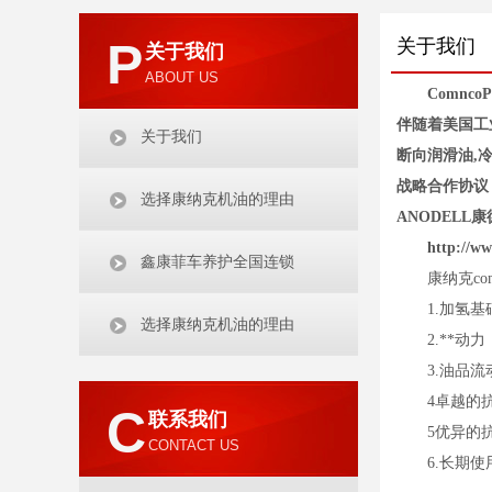
P
关于我们
关于我们
ABOUT US
Comnc
伴随着美国工
关于我们
断向润滑油,
战略合作协议
选择康纳克机油的理由
ANODEL
http://w
鑫康菲车养护全国连锁
康纳克c
1.加氢
选择康纳克机油的理由
2.**动
3.油品
4卓越的
C
联系我们
5优异的
CONTACT US
6.长期