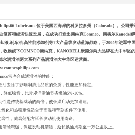
oPhilips66 Lubricants 位于美国西海岸的科罗拉多州（Colora
业复苏和经济快速发展，在成功打造出康纳克Comnco、康德尔Kanode
冷却液,刹车油,高性能添加剂等7大产品线发动蓝海战略，于2004年进军中
，收购旗下COMNCO康纳克，KANODELL康德尔两大品牌在大中华区
L康德尔润滑油两大系列产品润滑油大中华区运营商。
ww.comncophilips.com
omnco氢净合成润滑油的性能：
基础油去除了影响润滑油品质的杂质，性能更加稳定。
力 ，降低噪音，比常规润滑油节省燃油5%-10%。
流动性是传统基础油的两倍，使低温启动更加迅速。
抗氧化和热稳定性适合于高温和苛刻条件下使用。
抗磨性，减磨剂配方延长发动机使用寿命。
使用清除积碳，保证发动机清洁，延长换油周期至一万公里以上。