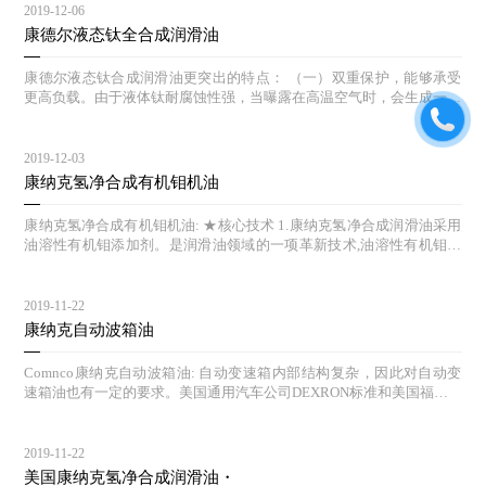
2019-12-06
康德尔液态钛全合成润滑油
康德尔液态钛合成润滑油更突出的特点： （一）双重保护，能够承受
更高负载。由于液体钛耐腐蚀性强，当曝露在高温空气时，会生成一层
钝氧化物保护膜，因此当发动机在高压,高速的运行状态时,康德尔液体
钛机油能够自动追踪压力点,生成保护膜,降低发动机的磨损，更好的保
护发动机。 （二）自我修复作用 。钛作为液体金属进入发动机后，不
2019-12-03
仅能提高发动机的抗氧化作用，而且有自我修复功能。液体钛机油在引
康纳克氢净合成有机钼机油
擎摩擦最频繁的地方形成一层保护膜，这就像给引擎磨损点加了一个抵
抗磨损的盾牌，由于它是在分子层面进行引擎保护，因而能够让引擎运
康纳克氢净合成有机钼机油: ★核心技术 1.康纳克氢净合成润滑油采用
行更加长久。 测试证明康德尔液体钛机油能有效帮助减少引擎磨损： S
油溶性有机钼添加剂。是润滑油领域的一项革新技术,油溶性有机钼是
EQUENCE IIIG发动机按照要求模仿在炎热天气下运行的拖车：与ILSA
指:一种可溶于润滑油和润滑脂中的有机钼化合物。 2. 康纳克氢净钼科
C GF-4抗磨损保护标准相比，添加液态钛添加剂后，磨损度减少了7
技机油是油溶性有机钼抗磨损技术为特色，性能超过传统机油。该技术
5%；与市面上普通版5W-20机油测试对比则要少56%； SEQUENCE IV
使康纳克产品达到严格的欧洲、美国汽车制造商的执行标准，在正常以
2019-11-22
A发动机模仿在低温下运行的拖车：与ILSAC GF-4抗磨损保护标准相
及恶劣的条件下都能有效防止对发动机的磨损，并保持发动机清洁，降
康纳克自动波箱油
比，添加液体钛添加剂后，可以减少引擎磨损达85%；与市面上普通版
低机油消耗及燃油消耗。 ★核心科技原理 1.在静止、缓和工况下，有
的5W-20机油测试对比则要少62%。 （三）改善汽车
机钼可在机械摩擦表面形成一层具有减摩、抗磨、极压作用的物理吸附
Comnco康纳克自动波箱油: 自动变速箱内部结构复杂，因此对自动变
膜，具有长期持续的抗氧化功能，从而有效的对发动机进行长效保护；
速箱油也有一定的要求。美国通用汽车公司DEXRON标准和美国福特M
2.在高速、高温、高压苛刻的工况下，有机钼分解为纳米级的二硫化钼
ERCON，这两种最有代表性的规格中，给出过具体的性能指标： ●适
化学反应膜，以层状微晶结构叠置于机械部件上，将金属摩擦表面的运
当的粘度自动变速箱油的使用温度为-40-170℃，范围很宽，又因自动
动方式由滑动摩擦转变为滚动摩擦，大大降低摩擦系数，从而有效的降
变速箱对其工作油的粘度极其敏感，所以粘度是自动变速箱的特性之
2019-11-22
低发动机在高速运动中摩擦损伤。 http://www.phillips66cn.com
一。不同的种类自动变速箱所需的自动变速箱粘度也是不同的。因此，
美国康纳克氢净合成润滑油・