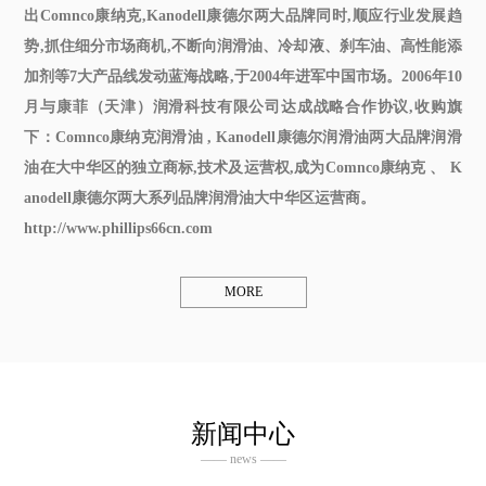
出Comnco康纳克,Kanodell康德尔两大品牌同时,顺应行业发展趋
势,抓住细分市场商机,不断向润滑油、冷却液、刹车油、高性能添
加剂等7大产品线发动蓝海战略,于2004年进军中国市场。2006年10
月与康菲（天津）润滑科技有限公司达成战略合作协议,收购旗
下：Comnco
康纳克润滑油
, Kanodell
康德尔润滑油
两大品牌润滑
油在大中华区的独立商标,技术及运营权,成为Comnco康纳克 、 K
anodell康德尔两大系列品牌润滑油大中华区运营商。
http://www.phillips66cn.com
MORE
新闻中心
—— news ——